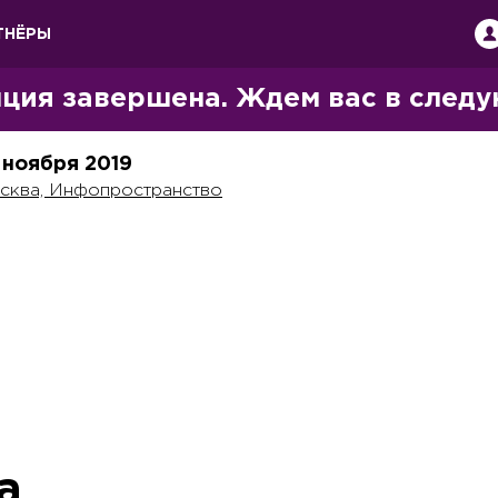
ТНЁРЫ
ция завершена. Ждем вас в следу
 ноября
2019
сква, Инфопространство
а