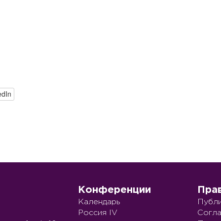
edIn
Конференции
Пра
Календарь
Публи
Россия IV
Согла