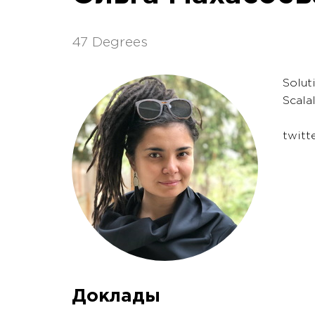
47 Degrees
Solut
Scala
twitt
Доклады