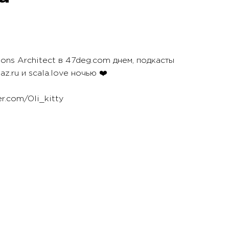
ions Architect в 47deg.com днем, подкасты
laz.ru и scala.love ночью ❤️
er.com/Oli_kitty